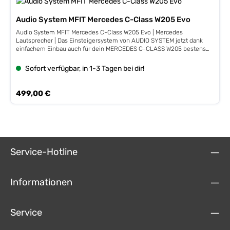
Audio System MFIT Mercedes C-Class W205 Evo
Audio System MFIT Mercedes C-Class W205 Evo | Mercedes
Lautsprecher | Das Einsteigersystem von AUDIO SYSTEM jetzt dank
einfachem Einbau auch für dein MERCEDES C-CLASS W205 bestens
geeignet, um kraftvollen Sound an den Start zu bringen. Neu
entwickelte Technologie und ausgereifte Antriebskonstruktion
Sofort verfügbar, in 1-3 Tagen bei dir!
steigern Wirkungsgrad sowie die Klangqualität. In dieser Preisklasse
der Geheimtipp – das Prädikat „Best Product“ wurde nicht umsonst
von den Profis vergeben. Audio System MFIT Mercedes c-Class W205
Regulärer Preis:
499,00 €
Evo Technische Details Plug n`Play Frontsystem für Mercedes C-
Klasse W205/S205 > 2014 > 2x HS 24 MB1 EVO2 Hochtöner FWK TW
Frequenzweichen 2x MS 100 MB1 EVO Mitteltöner 1x AX 08 MBL EVO
Tieftöner Fahrerseite 1x AX 08 MBR EVO Tieftöner Beifahrerseite FWK
W205 Adapter Paarpreis
Service-Hotline
Informationen
Service