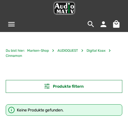
Zum Hauptinhalt springen
Warenko
Du bist hier:
Marken-Shop
AUDIOQUEST
Digital Koax
Cinnamon
Produkte filtern
Keine Produkte gefunden.