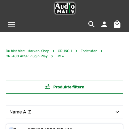
Zum Hauptinhalt springen
Warenko
Du bist hier:
Marken-Shop
CRUNCH
Endstufen
CRE400.4DSP Plug n`Play
BMW
Produkte filtern