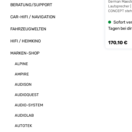
German Maestr
BERATUNG/SUPPORT
Lautsprecher |
CONCEPT steht
Ziel, eine auf
CAR-HIFI / NAVIGATION
getrimmte Prod
Sofort ver
mit dem höchs
Tagen bei dir
FAHRZEUGWELTEN
deutscher Han
herausragende
Leistungsverh
HIFI / HEIMKINO
170,10 €
Regulärer Prei
wie Sie es vo
in Germany“ P
MARKEN-SHOP
können. Die 
CONCEPT-Line 
Soundsysteme f
ALPINE
auch bei knapp
Konzeptionen n
AMPIRE
gute Performa
Deutschland ge
AUDISON
verzichten woll
erschwinglichen
AUDIOQUEST
uns eine Frage
der CONCEPT-L
AUDIO-SYSTEM
hochwertigen 
Kalottenhochtö
MegaSphere™-
AUDIOLAB
ausgestattete
Hand zu geben
AUTOTEK
und viel Spaß 