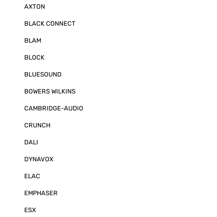
haben werden. Durchmesser HT/T
AXTON
30 mm (1.6“) / 10 cm 
Wege-Koaxial-System Be
BLACK CONNECT
30 W RMS / 10
Übertragungsb
BLAM
Impedanz: 4Ω Übergangsfrequenz:
4.500 Hz (-/12
Empfindlichkei
BLOCK
Paarprei
BLUESOUND
BOWERS WILKINS
CAMBRIDGE-AUDIO
CRUNCH
DALI
DYNAVOX
ELAC
EMPHASER
ESX