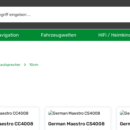
avigation
Fahrzeugwelten
HiFi / Heimkin
Lautsprecher
10cm
aestro CC4008
German Maestro CS4008
Ger