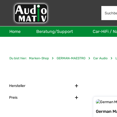
 Hauptinhalt springen
Zur Suche springen
Zur Hauptnavigation springen
Home
Beratung/Support
Car-HiFi / N
Du bist hier:
Marken-Shop
GERMAN-MAESTRO
Car Audio
Hersteller
Preis
German M