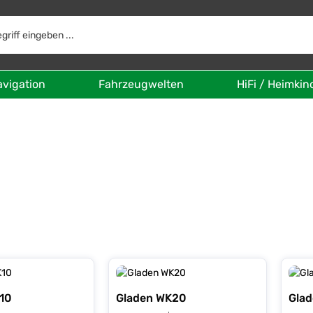
avigation
Fahrzeugwelten
HiFi / Heimkin
10
Gladen WK20
Gla