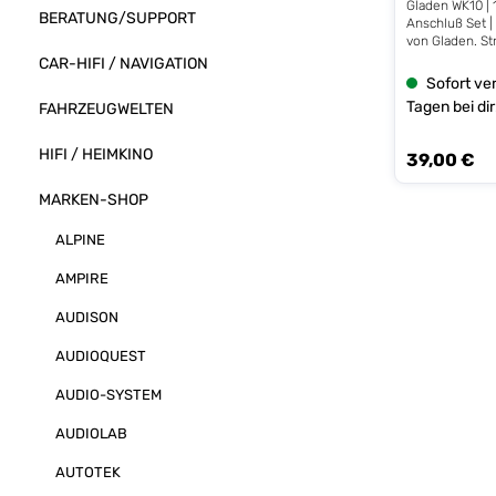
Gladen WK10 |
BERATUNG/SUPPORT
Anschluß Set |
von Gladen. St
Kupfer/Alumin
CAR-HIFI / NAVIGATION
Technische Detai
Sofort ver
10qmm Pluska
Tagen bei dir
FAHRZEUGWELTEN
Minuskabel 5m
Remotekabel 1x
Sicherung 1x R
HIFI / HEIMKINO
39,00 €
Regulärer Prei
Batterie 1x Ri
Karosseri
MARKEN-SHOP
ALPINE
AMPIRE
AUDISON
AUDIOQUEST
AUDIO-SYSTEM
AUDIOLAB
AUTOTEK