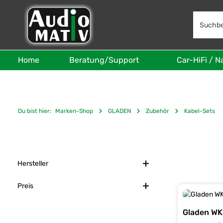
 Hauptinhalt springen
Zur Suche springen
Zur Hauptnavigation springen
Home
Beratung/Support
Car-HiFi / N
Du bist hier:
Marken-Shop
GLADEN
Zubehör
Kabel-Sets
Hersteller
Preis
Gladen WK