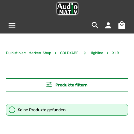
Zum Hauptinhalt springen
Warenko
Du bist hier:
Marken-Shop
GOLDKABEL
Highline
XLR
Produkte filtern
Keine Produkte gefunden.