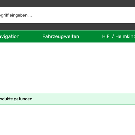
avigation
Fahrzeugwelten
HiFi / Heimkin
rodukte gefunden.