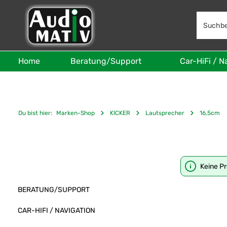
 Hauptinhalt springen
Zur Suche springen
Zur Hauptnavigation springen
Home
Beratung/Support
Car-HiFi / N
Du bist hier:
Marken-Shop
KICKER
Lautsprecher
16,5cm
Keine P
BERATUNG/SUPPORT
CAR-HIFI / NAVIGATION