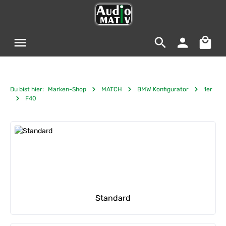
Zum Hauptinhalt springen
Warenko
Du bist hier:
Marken-Shop
MATCH
BMW Konfigurator
1er
F40
Kategoriegalerie überspringen
Standard