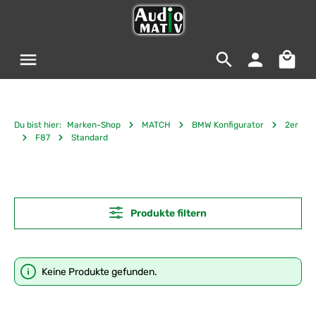
Zum Hauptinhalt springen
Warenko
Du bist hier:
Marken-Shop
MATCH
BMW Konfigurator
2er
F87
Standard
Produkte filtern
Keine Produkte gefunden.