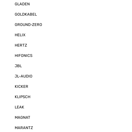
Card Steckplatz
GLADEN
weitere Einga
Ausgangsmodul
GOLDKABEL
einem Bluetoo
Modul oder ein
GROUND-ZERO
Audio USB Sou
professionelle
HELIX
benutzerfreun
Software V4 ges
HERTZ
Konfiguration
spielerisch und
Details: 8-Kanal Plug & Play
HIFONICS
Upgrade-Verstä
8-Kanal 64 Bit
JBL
Soundsysteme 
65/130 Watt @
JL-AUDIO
160/320 Watt 
Abmessungen (H
KICKER
153 mm Leichte
Original-Einbau
KLIPSCH
beiliegendem 
Anschlusskabe
MATCH Extensi
LEAK
(MEC) für weit
Ausgangsmodu
MAGNAT
Audio Streamin
Audio Streamin
MARANTZ
Revolutionäre