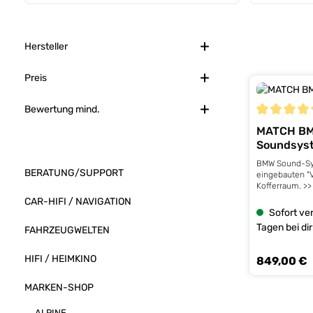
Hersteller
Preis
Bewertung mind.
Durchschnitt
MATCH B
Soundsys
BMW Sound-Sys
BERATUNG/SUPPORT
eingebauten "V
Kofferraum. >>
welches BMW S
CAR-HIFI / NAVIGATION
Komplettes Pl
Sofort ver
Soundsystem f
Tagen bei dir
FAHRZEUGWELTEN
Sound System"
alle benötigten
Montage mitgeli
HIFI / HEIMKINO
849,00 €
Regulärer Prei
Anleitung + ko
sind auch dabe
Kabelsystem wi
MARKEN-SHOP
Minuten das O
Verstärermodu
ALPINE