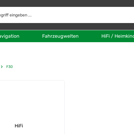
avigation
Fahrzeugwelten
HiFi / Heimkin
F30
HiFi