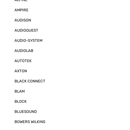
getauscht - fer
oben das Vide
AMPIRE
Endstufe wir ko
ausgeliefert. 
AUDISON
Pegeländerung
Geschmack jed
AUDIOQUEST
werden. Gerne
Veränderungen
Haus nachträgl
AUDIO-SYSTEM
Terminabsprach
verändert wer
AUDIOLAB
Sound-System
mit "Verstärker
AUTOTEK
deutliche Stei
und Pegel geg
AXTON
System.In ein
für diese Fahr
BLACK CONNECT
dieses Bundle 
Lautsprecher a
BMW Soundsys
BLAM
MATCH UP8BMW
System-Verkab
BLOCK
Tel-Hotline Folgende
Vorraussetzu
BLUESOUND
vorhanden sein
kontrollieren): Das System findet
BOWERS WILKINS
Verwendung in
Modellen mit d