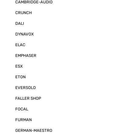
CAMBRIDGE-AUDIO
Sound System"
Verstärker im K
CRUNCH
geben Sie ihr
in den Konfigu
Sie die Hinweise dort.
DALI
Details: MATC
Installation er
DYNAVOX
am Einbauplatz
Verstärkers mi
ELAC
Plug & Play A
einer passgen
EMPHASER
Dennoch ist di
7BMW Verstärke
ESX
gestaltet, dass
problemlos für
Anwendungen 
ETON
eingesetzt we
Audiotec Fisch
EVERSOLO
HD-Technologi
DSP der neues
FALLER SHOP
enormer Reche
neue und revo
FOCAL
Features wie 
Processing“, d
FURMAN
die „RealCente
Musikgenuss de
Selbstverständ
GERMAN-MAESTRO
7BMW auch ei