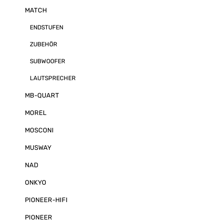
„Augmented Ba
MATCH
welches die T
Untersitz-Sub
ENDSTUFEN
optimiert, der 
Stereoperspekt
ZUBEHÖR
verbreitert so
Funktion, welc
Beifahrer eine
SUBWOOFER
fokussierte B
ermöglicht Sta
LAUTSPRECHER
hinab zu 6 Volt
Versorgungssp
MB-QUART
SPDIF-Eingang 
zwischen 12 u
MOREL
Ausgang für d
Verstärker z.B
MOSCONI
Verstärkers Ei
über intuitive
MUSWAY
NAD
ONKYO
PIONEER-HIFI
PIONEER