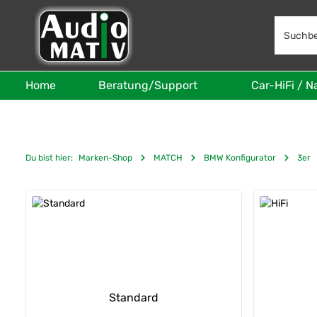
 Hauptinhalt springen
Zur Suche springen
Zur Hauptnavigation springen
Home
Beratung/Support
Car-HiFi / N
Du bist hier:
Marken-Shop
MATCH
BMW Konfigurator
3er
Kategoriegalerie überspringen
Standard