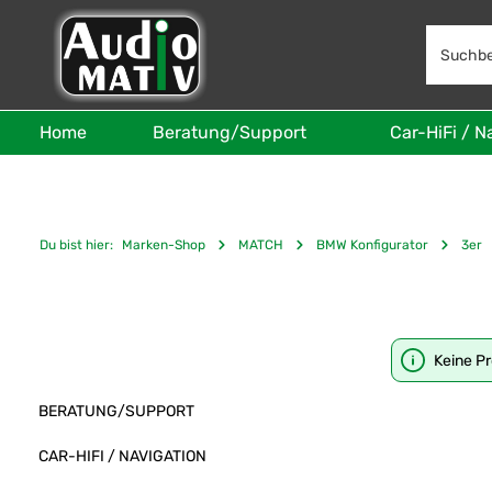
 Hauptinhalt springen
Zur Suche springen
Zur Hauptnavigation springen
Home
Beratung/Support
Car-HiFi / N
Du bist hier:
Marken-Shop
MATCH
BMW Konfigurator
3er
Keine P
BERATUNG/SUPPORT
CAR-HIFI / NAVIGATION