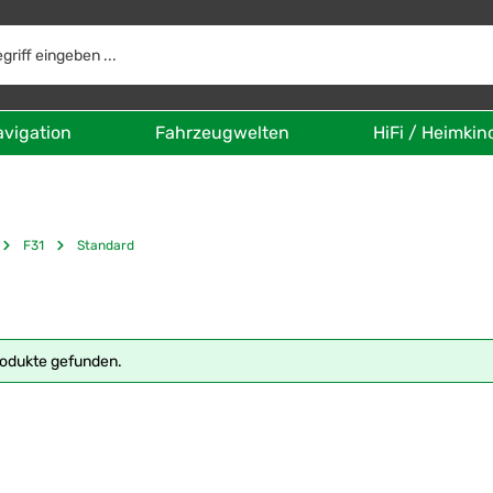
avigation
Fahrzeugwelten
HiFi / Heimkin
F31
Standard
rodukte gefunden.