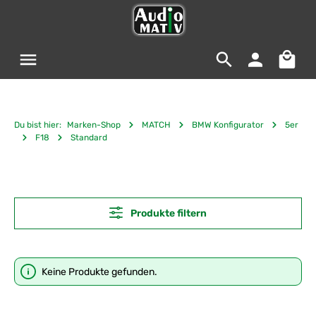
Zum Hauptinhalt springen
Warenko
Du bist hier:
Marken-Shop
MATCH
BMW Konfigurator
5er
F18
Standard
Produkte filtern
Keine Produkte gefunden.