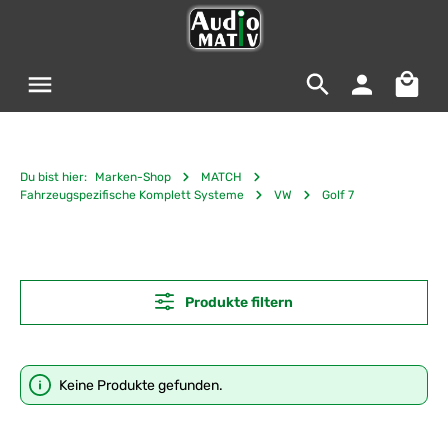
Zum Hauptinhalt springen
Warenko
Du bist hier:
Marken-Shop
MATCH
Fahrzeugspezifische Komplett Systeme
VW
Golf 7
Produkte filtern
Keine Produkte gefunden.