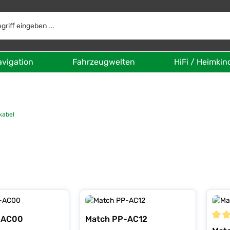
avigation
Fahrzeugwelten
HiFi / Heimkin
kabel
-AC00
Match PP-AC12
Durch