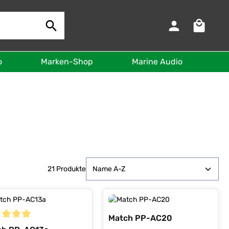
Warenkorb 
o
Marken-Shop
Marine Audio
B
21 Produkte
Match PP-AC20
schnittliche Bewertung von 5 von 5 Sternen