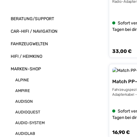
BERATUNG/SUPPORT
Sofort ver
Tagen bei dir
CAR-HIFI / NAVIGATION
FAHRZEUGWELTEN
33,00 €
Regulärer Prei
HIFI / HEIMKINO
MARKEN-SHOP
ALPINE
Match PP
Fahrzeugspezi
AMPIRE
Adapterkabel -
AUDISON
Sofort ver
AUDIOQUEST
Tagen bei dir
AUDIO-SYSTEM
16,90 €
Regulärer Prei
AUDIOLAB