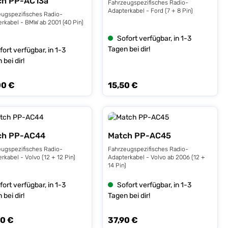
ch PP-AC13a
Fahrzeugspezifisches Radio-
Adapterkabel - Ford (7 + 8 Pin)
eugspezifisches Radio-
rkabel - BMW ab 2001 (40 Pin)
Sofort verfügbar, in 1-3
Tagen bei dir!
fort verfügbar, in 1-3
 bei dir!
00 €
15,50 €
rer Preis:
Regulärer Preis:
ch PP-AC44
Match PP-AC45
eugspezifisches Radio-
Fahrzeugspezifisches Radio-
rkabel - Volvo (12 + 12 Pin)
Adapterkabel - Volvo ab 2006 (12 +
14 Pin)
fort verfügbar, in 1-3
Sofort verfügbar, in 1-3
 bei dir!
Tagen bei dir!
00 €
37,90 €
rer Preis:
Regulärer Preis: