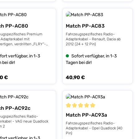
ch PP-AC80
Match PP-AC83
eugspezifisches Premium
Fahrzeugspezifisches Radio-
-Adapterkabel mit
Adapterkabel - Renault, Dacia ab
rtigen, verdrillten „FLRY“-
2012 (24 + 12 Pin)
eugleitungen, optimiertem
gsquerschnitt und
fort verfügbar, in 1-3
Sofort verfügbar, in 1-3
etrischer Anschlussaufteilung
 bei dir!
Tagen bei dir!
cedes ab 2017 MBUX System
 verdrillte
“-Fahrzeugleitungen
0 €
40,90 €
rer Preis:
Regulärer Preis:
erter Leitungsquerschnitt für
ste Leitungsverluste Tape-
telt zum Schutz der
lnen Leitungen Asymmetrische
längen zum einfachen Einbau
 Daten Kabelbaumlänge
ch PP-AC92c
e 1 x 26-poliger
Durchschnittliche Bewertung von 5 
des Systemstecker 1 x 26-
Match PP-AC93a
eugspezifisches Radio-
e Mercedes Systembuchse 2 x
erkabel - VAG neue Quadlock
Fahrzeugspezifisches Radio-
ISO Stecker 1 x ISO Buchse
n 2
Adapterkabel - Opel Quadlock (40
Pin)
fort verfügbar, in 1-3