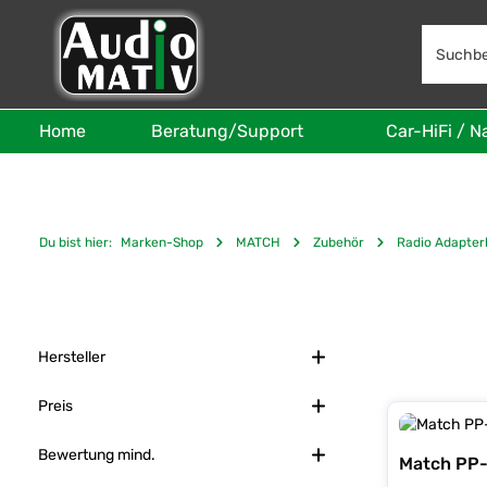
 Hauptinhalt springen
Zur Suche springen
Zur Hauptnavigation springen
Home
Beratung/Support
Car-HiFi / N
Du bist hier:
Marken-Shop
MATCH
Zubehör
Radio Adapter
Hersteller
Preis
Bewertung mind.
Match PP