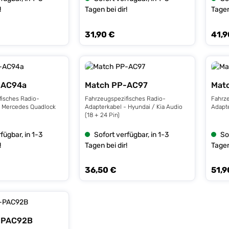
!
Tagen bei dir!
Tagen
31,90 €
41,9
s:
Regulärer Preis:
Regulä
-AC94a
Match PP-AC97
Mat
fisches Radio-
Fahrzeugspezifisches Radio-
Fahrz
- Mercedes Quadlock
Adapterkabel - Hyundai / Kia Audio
Adapte
(18 + 24 Pin)
fügbar, in 1-3
Sofort verfügbar, in 1-3
So
!
Tagen bei dir!
Tagen
36,50 €
51,9
s:
Regulärer Preis:
Regulä
-PAC92B