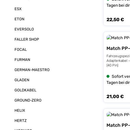
Tagen bei dir
ESX
ETON
22,50 €
Regulärer Prei
EVERSOLO
FALLER SHOP
Match PP
FOCAL
Fahrzeugspezi
FURMAN
Adapterkabel 
(40 Pin)
GERMAN-MAESTRO
Sofort ver
GLADEN
Tagen bei dir
GOLDKABEL
21,00 €
Regulärer Prei
GROUND-ZERO
HELIX
HERTZ
Match PP