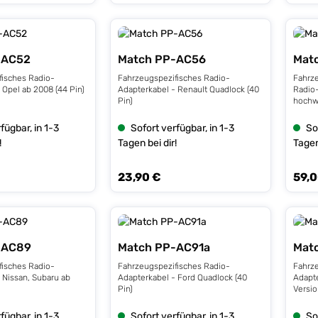
-AC52
Match PP-AC56
Mat
fisches Radio-
Fahrzeugspezifisches Radio-
Fahrz
 Opel ab 2008 (44 Pin)
Adapterkabel - Renault Quadlock (40
Radio
Pin)
hochwe
Fahrz
Leitun
fügbar, in 1-3
Sofort verfügbar, in 1-3
So
asymm
!
Tagen bei dir!
Tagen
– Mer
Features Hochwertige
„FLRY
23,90 €
59,0
s:
Regulärer Preis:
Regulä
Optimi
gering
umman
einze
Kabel
Technische
-AC89
Match PP-AC91a
Mat
0,50 Meter Anschlüss
Merce
fisches Radio-
Fahrzeugspezifisches Radio-
Fahrz
polig
 Nissan, Subaru ab
Adapterkabel - Ford Quadlock (40
Adapt
Pin)
Versio
fügbar, in 1-3
Sofort verfügbar, in 1-3
So