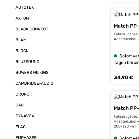
AUTOTEK
AXTON
Match PP
BLACK CONNECT
Fahrzeugspezi
Adapterkabel -
BLAM
BLOCK
Sofort ver
BLUESOUND
Tagen bei dir
BOWERS WILKINS
34,90 €
Regulärer Prei
CAMBRIDGE-AUDIO
CRUNCH
DALI
Match PP
DYNAVOX
Fahrzeugspezi
Adapterkabel -
2007 (20 Pin)
ELAC
EMPHASER
Sofort ver