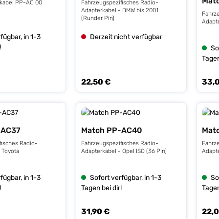
Mat
Radio-Adapterkabel PP-AC 00
Fahrzeugspezifisches Radio-
Adapterkabel - BMW bis 2001
Fahrz
(Runder Pin)
Adapte
fügbar, in 1-3
Derzeit nicht verfügbar
!
So
Tagen
22,50 €
33,
s:
Regulärer Preis:
Regulä
-AC37
Match PP-AC40
Mat
fisches Radio-
Fahrzeugspezifisches Radio-
Fahrz
 Toyota
Adapterkabel - Opel ISO (36 Pin)
Adapte
fügbar, in 1-3
Sofort verfügbar, in 1-3
So
!
Tagen bei dir!
Tagen
31,90 €
22,
s:
Regulärer Preis:
Regulä