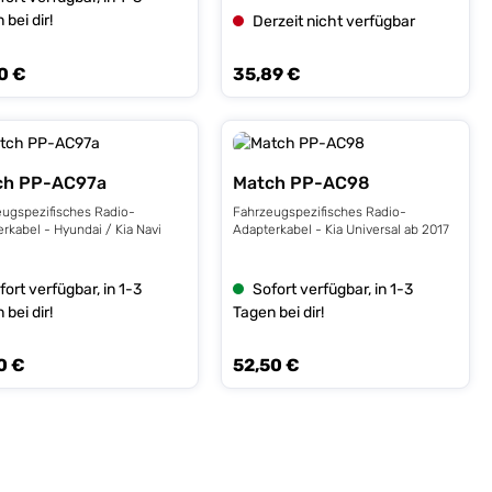
 bei dir!
Derzeit nicht verfügbar
0 €
35,89 €
rer Preis:
Regulärer Preis:
ch PP-AC97a
Match PP-AC98
eugspezifisches Radio-
Fahrzeugspezifisches Radio-
rkabel - Hyundai / Kia Navi
Adapterkabel - Kia Universal ab 2017
fort verfügbar, in 1-3
Sofort verfügbar, in 1-3
 bei dir!
Tagen bei dir!
0 €
52,50 €
rer Preis:
Regulärer Preis: