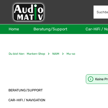
 Hauptinhalt springen
Zur Suche springen
Zur Hauptnavigation springen
Home
Beratung/Support
Car-HiFi / N
Du bist hier:
Marken-Shop
NAIM
Mu-so
Keine P
BERATUNG/SUPPORT
CAR-HIFI / NAVIGATION