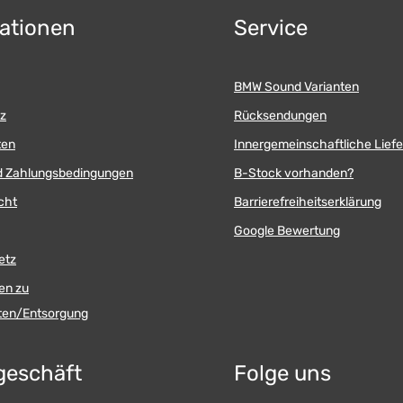
ationen
Service
BMW Sound Varianten
z
Rücksendungen
ten
Innergemeinschaftliche Lief
d Zahlungsbedingungen
B-Stock vorhanden?
cht
Barrierefreiheitserklärung
Google Bewertung
etz
en zu
äten/Entsorgung
geschäft
Folge uns