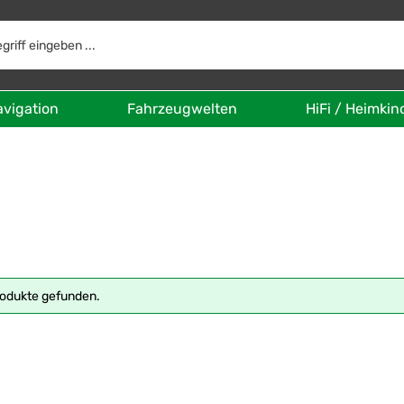
avigation
Fahrzeugwelten
HiFi / Heimkin
rodukte gefunden.