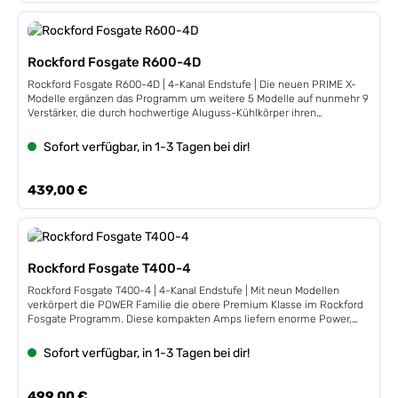
Rockford Fosgate R600-4D
Rockford Fosgate R600-4D | 4-Kanal Endstufe | Die neuen PRIME X-
Modelle ergänzen das Programm um weitere 5 Modelle auf nunmehr 9
Verstärker, die durch hochwertige Aluguss-Kühlkörper ihren
Qualitätsanspruch deutlich zeigen. Beachten Sie, dass die RF-Amps
deutlich mehr Leistung als angegebenliefern - Jedem Verstärker liegt
Sofort verfügbar, in 1-3 Tagen bei dir!
ein entsprechendes Leistungszertifikat bei! 4 x 100 / 150 W RMS an 4 /
2 Ω 4x100 W2 x 300 W RMS gebrückt an 4 Ω• Class D Fullrange-
Endstufe (digital)• High- / Lowpass 50-250 Hz • 0-18 dB Punch Bass
Regulärer Preis:
439,00 €
EQ @ 45 Hz• 2/4 CH Input Mode Schalter • Line Outputs • 85%
Wirkungsgrad• AP-Power: 4x122/212 oder 2x424 W RMS, inkl.
Leistungszertifikat
Rockford Fosgate T400-4
Rockford Fosgate T400-4 | 4-Kanal Endstufe | Mit neun Modellen
verkörpert die POWER Familie die obere Premium Klasse im Rockford
Fosgate Programm. Diese kompakten Amps liefern enorme Power,
aber im Gegensatz zu her-kömmlichen Verstärken in ca. 40% kleineren
Gehäusen. Die vorteilhafte Baugröße wird durch die DTMTechnologie
Sofort verfügbar, in 1-3 Tagen bei dir!
(Dynamic Thermal Management) ermöglicht, einer sehr effizienten
Hitzeüber- tragung zwischen Transistor und Kühlkörper. Ein Einbau auf
engstem Raum wie z.B. unter einem Sitz ist somit problemlos
Regulärer Preis:
499,00 €