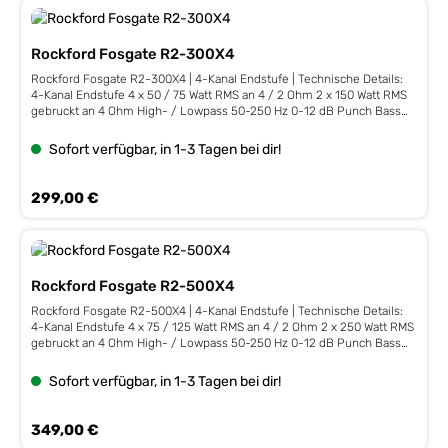
Rockford Fosgate R2-300X4
Rockford Fosgate R2-300X4 | 4-Kanal Endstufe | Technische Details:
4-Kanal Endstufe 4 x 50 / 75 Watt RMS an 4 / 2 Ohm 2 x 150 Watt RMS
gebruckt an 4 Ohm High- / Lowpass 50-250 Hz 0-12 dB Punch Bass
EQ @ 45 Hz C.L.E.A.N.-Setup • Balanced Differential Input Line Outputs
• High Level Inputs mit Auto Turn On inkl. Leistungszertifikat Maße:
Sofort verfügbar, in 1-3 Tagen bei dir!
255x173x49mm
Regulärer Preis:
299,00 €
Rockford Fosgate R2-500X4
Rockford Fosgate R2-500X4 | 4-Kanal Endstufe | Technische Details:
4-Kanal Endstufe 4 x 75 / 125 Watt RMS an 4 / 2 Ohm 2 x 250 Watt RMS
gebruckt an 4 Ohm High- / Lowpass 50-250 Hz 0-12 dB Punch Bass
EQ @ 45 Hz C.L.E.A.N.-Setup • Balanced Differential Input Line Outputs
• High Level Inputs mit Auto Turn On inkl. Leistungszertifikat Maße:
Sofort verfügbar, in 1-3 Tagen bei dir!
255x173x49mm
Regulärer Preis:
349,00 €