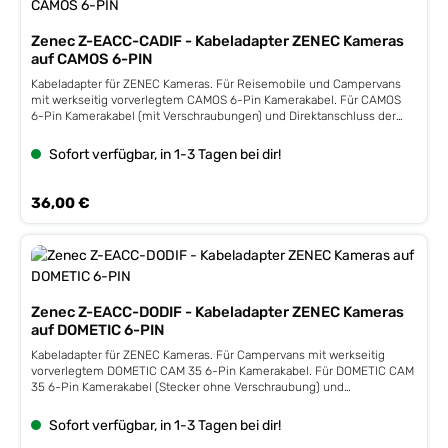
Zenec Z-EACC-CADIF - Kabeladapter ZENEC Kameras
auf CAMOS 6-PIN
Kabeladapter für ZENEC Kameras. Für Reisemobile und Campervans
mit werkseitig vorverlegtem CAMOS 6-Pin Kamerakabel. Für CAMOS
6-Pin Kamerakabel (mit Verschraubungen) und Direktanschluss der
ZENEC Kameramodelle mit Mini 4-Pin Stecker (m) kameraseitig und
Mini 4-Pin (f) Cinch/Poweradapter an Moniceiver und Naviceiver mit
Sofort verfügbar, in 1-3 Tagen bei dir!
Rückfahrkamera-Videoeingang bzw. ZENEC Multiview Eingang.
Kompatibilität zu Reisemobilen Z-EACC-CADIF für CAMOS
Kamerakabel, z.B. bei HYMER und ADRIA Reisemobilen sowie in
Regulärer Preis:
36,00 €
ADRIA Campervans Kompatibilität zu ZENEC Kamera-Modellen ZE-
RVSC62-MK2 ZE-RCE3701-MK2-S ZE-RVC82MT ZE-RCE3703MV ZE-
RVC150MV ZE-RVC80MV Hinweise Da die mit diesem Kabeladapter-
Set kompatiblen ZENEC Kameras unterschiedliche
Ausstattungsmerkmale aufweisen (z.B. mit Mic, ohne Mic oder auch
Multiview), wird monitorseitig auf Mini 4-Pin adaptiert, damit der
Power/Cinch Adapter aus dem Lieferumfang der Kamera eingesetzt
Zenec Z-EACC-DODIF - Kabeladapter ZENEC Kameras
werden kann. Die Adapter sind absichtlich in Y-Ausführung
auf DOMETIC 6-PIN
(rot/schwarz) mit 2 x Mini 4-Pin Stecker und Kupplung ausgeführt,
Kabeladapter für ZENEC Kameras. Für Campervans mit werkseitig
damit die Adapter auch in Zukunft für neue Dualsensor
vorverlegtem DOMETIC CAM 35 6-Pin Kamerakabel. Für DOMETIC CAM
Kameramodelle passen. Aufgrund der vorverlegten 6-Pin Systemkabel
35 6-Pin Kamerakabel (Stecker ohne Verschraubung) und
ist nur Rot vollbelegt für MultiView und MIC mit Power und Video, der
Direktanschluss der ZENEC Kameramodelle mit Mini 4-Pin Stecker (m)
schwarze Stecker ist rein für Power und Videosignal.
kameraseitig und Mini 4-Pin (f) Cinch/Poweradapter an Moniceiver
Sofort verfügbar, in 1-3 Tagen bei dir!
und Naviceiver mit Rückfahrkamera-Videoeingang bzw. ZENEC