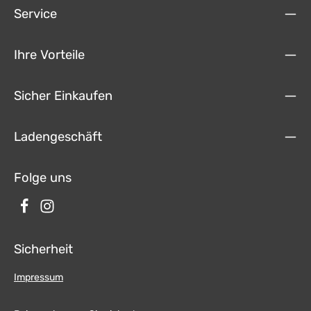
kg Kompatible Fahrzeuge Fiat Ducato III (250) 06/2006 → Fiat Ducato
Service
III Facelift (250) 2011 - 2014 Fiat Ducato III (290) 2014 → Citroën
Jumper II (250) 06/2006 → Peugeot Boxer II (250) 06/2006 →
Kompatibel mit original Fiat- und Nachrüst-Autoradios und
Navigationssystemen Bei vollintegrierten Fahrzeugen überprüfen Sie
Ihre Vorteile
bitte vor dem Kauf die Kompatibilität!
Sicher Einkaufen
Ladengeschäft
Folge uns
Sicherheit
Impressum