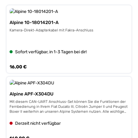
Alpine 10-18014201-A
Kamera-Direkt-Adapterkabel mit Fakra-Anschluss
Sofort verfügbar, in 1-3 Tagen bei dir!
Regulärer Preis:
16,00 €
Alpine APF-X304DU
Mit diesem CAN-UART Anschluss-Set können Sie die Funktionen der
Fernbedienung in Ihrem Fiat Ducato III, Citroën Jumper II und Peugeot
Boxer II weiterhin an unseren Alpine Systemen nutzen. Alle wichtigen
Funktionen wie Laut/Leise, Vor-Zurück, Mute und die
Telefonsteuerung (Annehmen/Auflegen) können damit über das
Derzeit nicht verfügbar
Alpine System weiterhin genutzt werden. Im Lieferumfang enthalten:
Lenkradfernbedienungsinterface (liefert CAN zu Analogumwandlung
für Zündung, Parkbremse, Geschwindigkeitssignal, SIRI und OK
Regulärer Preis: