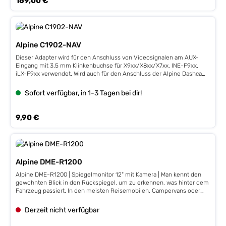
169,00 €
Google-Unterstützung), ISO-DIN Antennenadapter, Alpine Direkt
Kamera - Cinchadapter und ISO-Anschluss. Kompatibel mit Fiat Ducato
3, Citroën Jumper 2 und Peugeot Boxer 2.
Alpine C1902-NAV
Dieser Adapter wird für den Anschluss von Videosignalen am AUX-
Eingang mit 3,5 mm Klinkenbuchse für X9xx/X8xx/X7xx, INE-F9xx,
iLX-F9xx verwendet. Wird auch für den Anschluss der Alpine Dashcam
mit „Dash Cam Link“ Funktion benötigt.
Sofort verfügbar, in 1-3 Tagen bei dir!
Regulärer Preis:
9,90 €
Alpine DME-R1200
Alpine DME-R1200 | Spiegelmonitor 12" mit Kamera | Man kennt den
gewohnten Blick in den Rückspiegel, um zu erkennen, was hinter dem
Fahrzeug passiert. In den meisten Reisemobilen, Campervans oder
Lieferfahrzeugen wird dieser vertrauensvolle Blick in den Rückspiegel
oft vermisst. Die Sicht wird durch vollständig geschlossene
Derzeit nicht verfügbar
Heckpartien des Fahrzeugs unmöglich, sodass der Fahrer nicht sehen
kann, was direkt hinter ihm passiert. Alpine hat für dieses Problem die