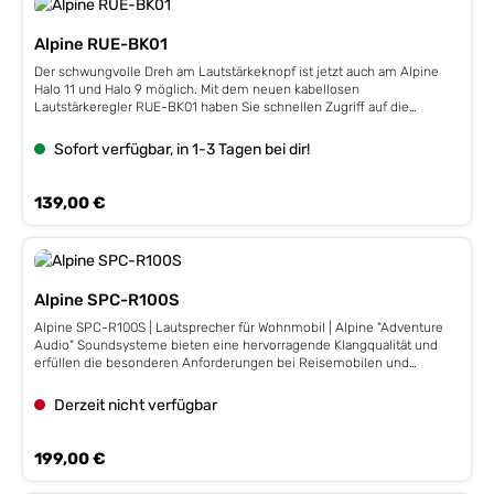
Alpine RUE-BK01
Der schwungvolle Dreh am Lautstärkeknopf ist jetzt auch am Alpine
Halo 11 und Halo 9 möglich. Mit dem neuen kabellosen
Lautstärkeregler RUE-BK01 haben Sie schnellen Zugriff auf die
Gesamtlautstärke Ihres Systems und können sogar Ihre
Rückfahrkamera mit einem einfachen Druck auf den Drehgeber
Sofort verfügbar, in 1-3 Tagen bei dir!
aktivieren. Der RUE-BK01 kann auf beiden Seiten des Halo-Displays
angebracht werden oder in der Mittelkonsole oder an anderen
geeigneten Stellen im Fahrzeug installiert werden. Kompatibilität
Regulärer Preis:
139,00 €
Kompatibel mit iLX-F905D, iLX-F115D, iLX-705D und i905D-F Nicht
kompatibel mit iLX-F903D, INE-F904D, INE-F904DC Hinweis: Dieses
Produkt ist nicht kompatibel mit der ersten Generation der Alpine Halo
9 Produktlinie (iLX-F903D, INE-F904D, INE-F904DC). Dieses Produkt
kann nicht verwendet werden, wenn eine Apple CarPlay Wireless-
Alpine SPC-R100S
Verbindung aktiv ist.
Alpine SPC-R100S | Lautsprecher für Wohnmobil | Alpine "Adventure
Audio" Soundsysteme bieten eine hervorragende Klangqualität und
erfüllen die besonderen Anforderungen bei Reisemobilen und
Camper Vans. Diese Systeme verfügen über neue innovative
Soundtechnologien, damit die gewünschte Klangqualität in Ihrem
Derzeit nicht verfügbar
Reisemobil oder Camper Van erzielt werden kann.Die 12 cm-
Universallautsprecher SPC-R100S für Wohnmobile und Camper Vans
lassen sich leicht an der Unterseite eines Regals oder unter einen
Regulärer Preis:
199,00 €
Schrank in Ihrem Wohnmobil anbringen, ohne dass Sie große Löcher in
Ihre Möbel schneiden müssen. Diese Lautsprecher verfügen über eine