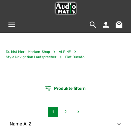
Zum Hauptinhalt springen
Warenko
Du bist hier:
Marken-Shop
ALPINE
Style Navigation Lautsprecher
Fiat Ducato
Produkte filtern
1
2
Seite
Seite