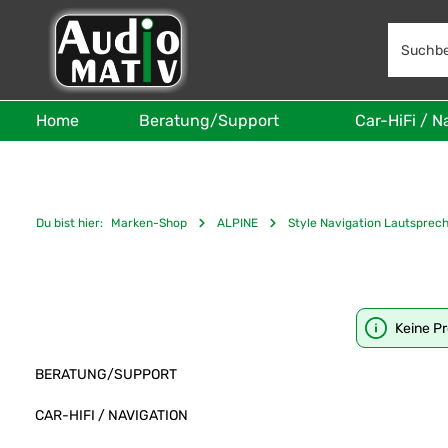
 Hauptinhalt springen
Zur Suche springen
Zur Hauptnavigation springen
Home
Beratung/Support
Car-HiFi / N
Du bist hier:
Marken-Shop
ALPINE
Style Navigation Lautsprec
Keine P
BERATUNG/SUPPORT
CAR-HIFI / NAVIGATION