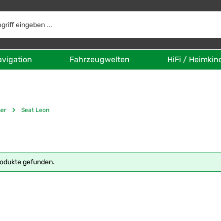
avigation
Fahrzeugwelten
HiFi / Heimkin
her
Seat Leon
rodukte gefunden.