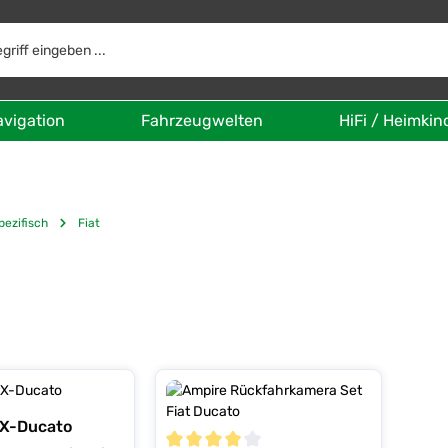
avigation
Fahrzeugwelten
HiFi / Heimkin
pezifisch
Fiat
VX-Ducato