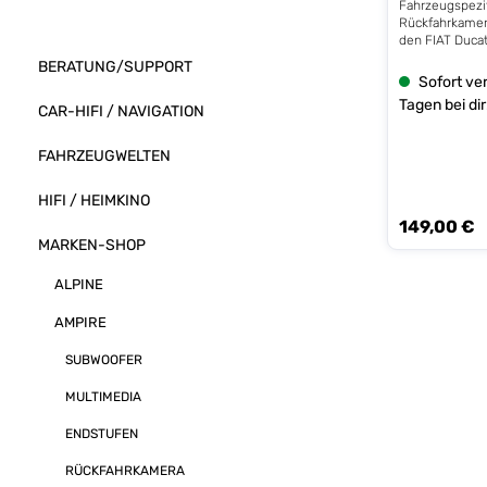
Fahrzeugspezi
Rückfahrkame
den FIAT Duca
Wohnmobile ba
BERATUNG/SUPPORT
baugleichen C
Sofort ver
PEUGEOT Boxer 
Tagen bei dir
CAR-HIFI / NAVIGATION
DUCATO wird g
Bremslichtglas
In das Kamerag
FAHRZEUGWELTEN
Infrarotbeleuch
auch bei Dunke
ausreichende 
HIFI / HEIMKINO
gewährleistet. KOMPATIBILITÄT -
149,00 €
Regulärer Prei
FIAT Ducato (3
MARKEN-SHOP
2006 - CITROE
ab Baujahr 20
ALPINE
Baujahr 2021 
Typ 250 ab Ba
ProMaster, Typ
AMPIRE
TECHNISCHE D
Befestigungss
SUBWOOFER
zugänglich - B
gespiegelt - Hi
MULTIMEDIA
eingeschaltet 
Kabelschlaufe 
ENDSTUFEN
1/4" CMOS PC7
648x488 Pixel
RÜCKFAHRKAMERA
170° diagonal 