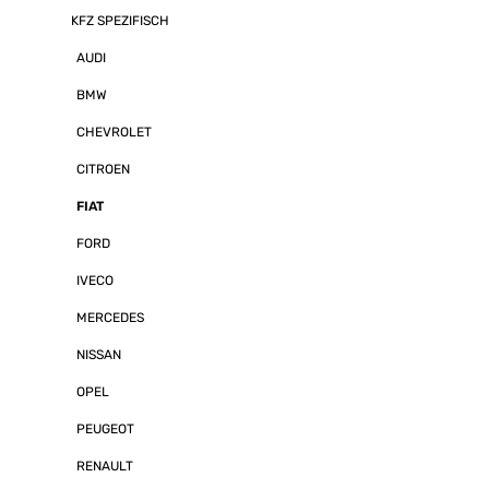
120° horizontal
KFZ SPEZIFISCH
Einstellbarkeit
Bildformat: NT
AUDI
Auflösung - IP
Integrierte Inf
Betriebsspannu
BMW
Stromverbrauc
Betriebstemper
CHEVROLET
Mindestbeleuch
schwarz - Kabellänge: 10 Meter mit
CITROEN
8P Ministecker
10R-05.1652 (
FIAT
Verträglichkei
02.16396 (Bre
FORD
- CE Zulassun
61000-3-2:20
IVECO
EN61000-3-3:2
FCC Zulassung
MERCEDES
LIEFERUMFANG
AK1035 Netztei
NISSAN
Verlängerungs
INSTALLATIONS
Dachaufbau und
OPEL
Anhängerkupp
kann man die 
PEUGEOT
dem Monitor u.
Wohnmobilen 
RENAULT
Sonderaufbaut