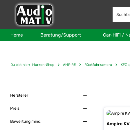
 Hauptinhalt springen
Zur Suche springen
Zur Hauptnavigation springen
Home
Beratung/Support
Car-HiFi / N
Du bist hier:
Marken-Shop
AMPIRE
Rückfahrkamera
KFZ s
Hersteller
Preis
Bewertung mind.
Ampire K