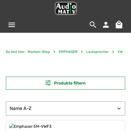
Zum Hauptinhalt springen
Warenko
Du bist hier:
Marken-Shop
EMPHASER
Lautsprecher
VW
Produkte filtern