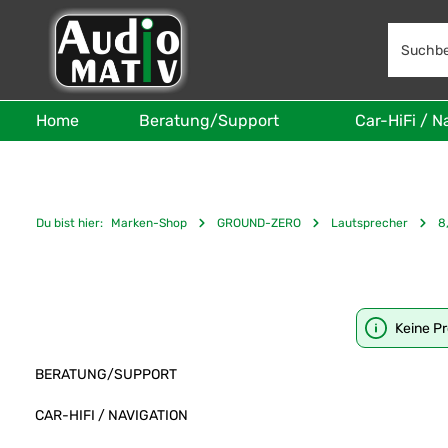
 Hauptinhalt springen
Zur Suche springen
Zur Hauptnavigation springen
Home
Beratung/Support
Car-HiFi / N
Du bist hier:
Marken-Shop
GROUND-ZERO
Lautsprecher
8
Keine P
BERATUNG/SUPPORT
CAR-HIFI / NAVIGATION