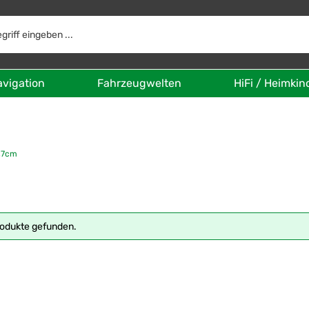
avigation
Fahrzeugwelten
HiFi / Heimkin
,7cm
rodukte gefunden.