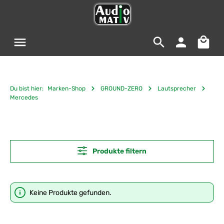
Zum Hauptinhalt springen
Warenko
Du bist hier:
Marken-Shop
GROUND-ZERO
Lautsprecher
Mercedes
Produkte filtern
Keine Produkte gefunden.