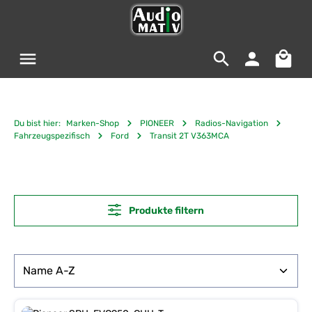
Zum Hauptinhalt springen
Warenko
Du bist hier:
Marken-Shop
PIONEER
Radios-Navigation
Fahrzeugspezifisch
Ford
Transit 2T V363MCA
Produkte filtern