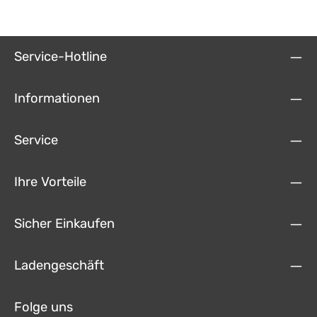
Smartphone: Navigationsteht auch ohne Mobilfunkverbindung oder bei
einstellbar Ansteuerung für Headup-Display Pioneer SDA-HUD100 in
deaktiviertem Datenroaming zur Verfügung. Bei bestehender Online-
Verbindung mit Camper Navigation App und fahrzeugspezifischer
Verbindungaktuelle Verkehrsinfos und Assistenzfunktionen, 3 Jahre
Schnittstelle.
gratis. Integrierte Navigation für Reisemobile, detaillierte Infos zu
über20.000 Stellplatz/Campingplätzen aus dem promobil-Portfolio.
Service-Hotline
Familienlizenz für bis zu 5 Personen. Technische Details Pioneer SPH-
EVO950DAB: 9" Display-System mit Wifi, DAB, Apple CarPlay und
Android Auto Kapazitives 9" Touchpanel Anbindung kompatibler
Smartphones möglich per Apple CarPlay, Android Auto oder WebLink
Informationen
2.0 - je nach Funktion und verwendetem Smartphone auch drahtlos.
Bluetooth inklusive Audio Streaming und Browsing (AVRCP 1.6)
UKW/MW DAB+ Verstärker mit 4x50 Watt DSP mit 13-Band EQ 2
Service
Kameraeingänge 3 Paar Vorverstärkerausgänge Befestigung des
Bildschirms an der Blackbox (DIN-Format) in unterschiedlicher Höhe
möglich Winkel einstellbar
Ihre Vorteile
Sicher Einkaufen
Ladengeschäft
Folge uns