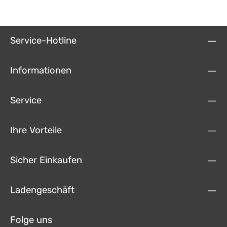
Mobilfunkverbindung oder bei deaktiviertem Datenroaming zur
SDA-HUD100 in Verbindung mit Camper Navigation App und
Verfügung. Bei bestehender Online-Verbindungaktuelle Verkehrsinfos
fahrzeugspezifischer Schnittstelle.
und Assistenzfunktionen, 3 Jahre gratis. Integrierte Navigation für
Reisemobile, detaillierte Infos zu über20.000
Stellplatz/Campingplätzen aus dem promobil-Portfolio. Familienlizenz
Service-Hotline
für bis zu 5 Personen. Technische Details Pioneer SPH-EVO950DAB:
9" Display-System mit Wifi, DAB, Apple CarPlay und Android Auto
Kapazitives 9" Touchpanel Anbindung kompatibler Smartphones
möglich per Apple CarPlay, Android Auto oder WebLink 2.0 - je nach
Informationen
Funktion und verwendetem Smartphone auch drahtlos. Bluetooth
inklusive Audio Streaming und Browsing (AVRCP 1.6) UKW/MW DAB+
Verstärker mit 4x50 Watt DSP mit 13-Band EQ 2 Kameraeingänge 3
Service
Paar Vorverstärkerausgänge Befestigung des Bildschirms an der
Blackbox (DIN-Format) in unterschiedlicher Höhe möglich Winkel
einstellbar Inklusive HUD Dispaly Pioneer SDA-HU100
Ihre Vorteile
Sicher Einkaufen
Ladengeschäft
Folge uns